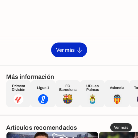
Ver más
Más información
Primera
FC
UD Las
Ligue 1
Valencia
To
División
Barcelona
Palmas
Artículos recomendados
Ver más