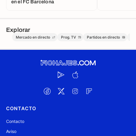
en el FC Barcelona
Explorar
Mercado en directo
Prog. TV
Partidos en directo
Me
CONTACTO
Contacto
Aviso