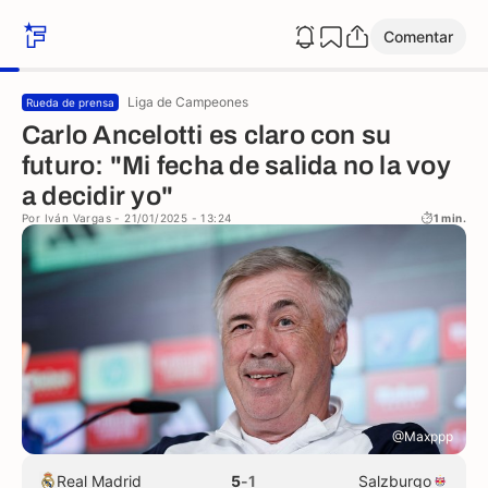
Comentar
Liga de Campeones
Rueda de prensa
Carlo Ancelotti es claro con su
futuro: "Mi fecha de salida no la voy
a decidir yo"
Por
Iván Vargas
- 21/01/2025 - 13:24
1 min.
@Maxppp
Real Madrid
5
-
1
Salzburgo