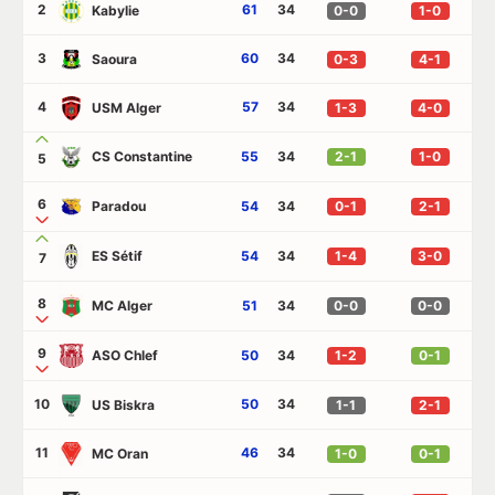
2
61
34
Kabylie
0-0
1-0
3
60
34
Saoura
0-3
4-1
4
57
34
USM Alger
1-3
4-0
CS Constantine
55
34
2-1
1-0
5
6
Paradou
54
34
0-1
2-1
ES Sétif
54
34
1-4
3-0
7
8
MC Alger
51
34
0-0
0-0
9
ASO Chlef
50
34
1-2
0-1
10
50
34
US Biskra
1-1
2-1
11
46
34
MC Oran
1-0
0-1