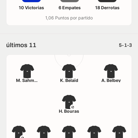
10 Victorias
6 Empates
18 Derrotas
1,06 Puntos por partido
últimos 11
5-1-3
-
-
-
M. Sahmadi
K. Belaïd
A. Belbey
-
H. Bouras
-
-
-
-
-