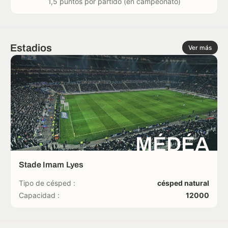
1,5 puntos por partido (en campeonato)
Estadios
Ver más
MÉDÉA
Stade Imam Lyes
Tipo de césped :
césped natural
Capacidad :
12000