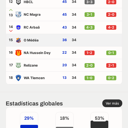
12
45
34
HBCL
3-3
2-0
NC Magra
45
34
3-1
2-0
13
14
RC Arbaâ
43
34
4-3
4-2
15
36
34
O Médéa
16
22
34
NA Hussein Dey
1-2
0-1
17
20
34
Relizane
2-0
2-1
18
13
34
WA Tlemcen
1-0
0-2
Estadísticas globales
Ver más
29%
18%
53%