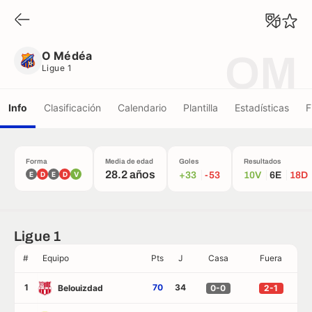
O Médéa
Ligue 1
O Médéa
OM
Ligue 1
Info
Clasificación
Calendario
Plantilla
Estadísticas
F
Forma
Media de edad
Goles
Resultados
28.2 años
E
D
E
D
V
+33
-53
10V
6E
18D
Ligue 1
#
Equipo
Pts
J
Casa
Fuera
1
70
34
Belouizdad
0-0
2-1