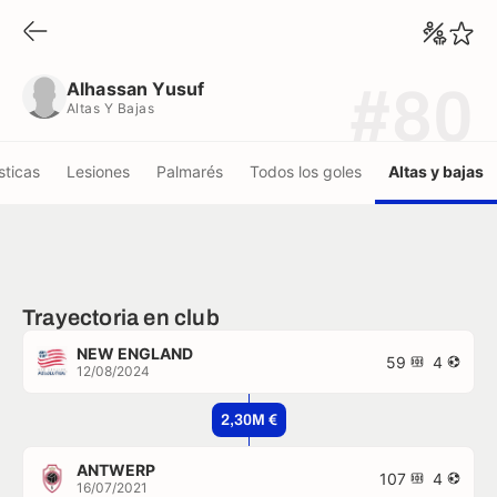
Alhassan Yusuf
Altas Y Bajas
Alhassan Yusuf
#80
Altas Y Bajas
sticas
Lesiones
Palmarés
Todos los goles
Altas y bajas
Trayectoria en club
NEW ENGLAND
59
4
12/08/2024
2,30M €
ANTWERP
107
4
16/07/2021