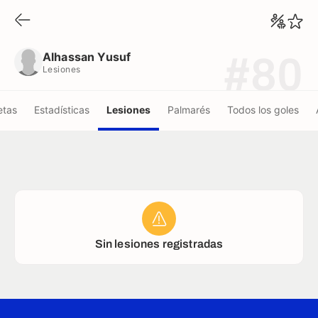
Alhassan Yusuf
Lesiones
Alhassan Yusuf
#80
Lesiones
etas
Estadísticas
Lesiones
Palmarés
Todos los goles
Sin lesiones registradas