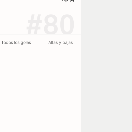
#80
Todos los goles
Altas y bajas