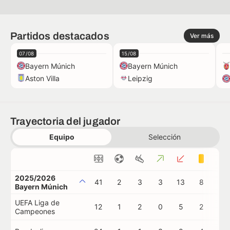
Partidos destacados
Ver más
07/08
15/08
Bayern Múnich
Bayern Múnich
Aston Villa
Leipzig
Trayectoria del jugador
Equipo
Selección
2025/2026
41
2
3
3
13
8
0
Bayern Múnich
UEFA Liga de
12
1
2
0
5
2
0
Campeones