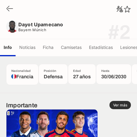
Dayot Upamecano
Bayern Múnich
Dayot Upamecano
#2
Bayern Múnich
Info
Noticias
Ficha
Camisetas
Estadísticas
Lesione
Nacionalidad
Posición
Edad
Hasta
Francia
Defensa
27 años
30/06/2030
Importante
Ver más