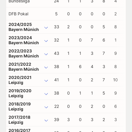
Bundesliga
24
1
1
3
8
4
0
DFB Pokal
5
0
0
0
0
2
0
2024/2025
33
2
0
0
5
8
0
Bayern Múnich
2023/2024
32
1
0
7
6
1
2
Bayern Múnich
2022/2023
43
1
1
3
7
9
1
Bayern Múnich
2021/2022
38
1
6
4
3
8
0
Bayern Múnich
2020/2021
41
1
0
2
7
10
0
Leipzig
2019/2020
38
0
1
1
5
9
1
Leipzig
2018/2019
22
0
0
2
0
6
0
Leipzig
2017/2018
39
3
0
3
2
3
1
Leipzig
2016/2017