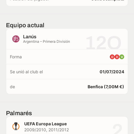
Equipo actual
12O
Lanús
Argentina – Primera División
Forma
D
D
V
Se unió al club el
01/07/2024
de
Benfica (7,00M €)
Palmarés
2
UEFA Europa League
2009/2010, 2011/2012