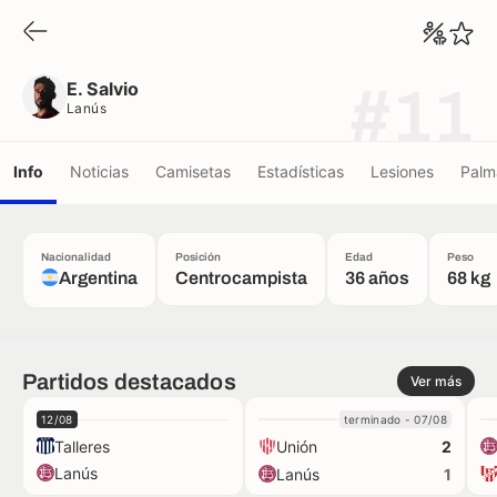
E. Salvio
Lanús
E. Salvio
#11
Lanús
Info
Noticias
Camisetas
Estadísticas
Lesiones
Palm
Nacionalidad
Posición
Edad
Peso
Argentina
Centrocampista
36 años
68 kg
Partidos destacados
Ver más
12/08
terminado - 07/08
Talleres
Unión
2
Lanús
Lanús
1