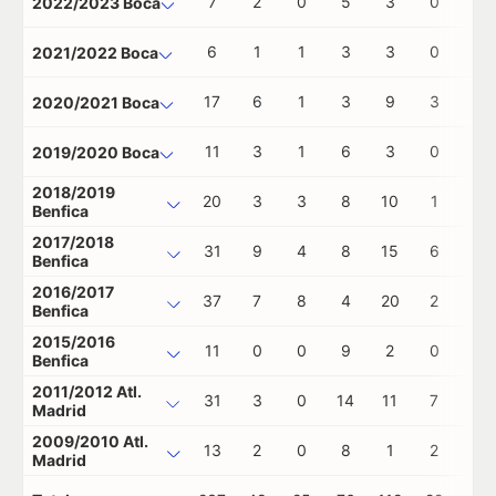
7
2
0
5
3
0
0
2022/2023 Boca
6
1
1
3
3
0
0
2021/2022 Boca
17
6
1
3
9
3
0
2020/2021 Boca
11
3
1
6
3
0
0
2019/2020 Boca
2018/2019
20
3
3
8
10
1
0
Benfica
2017/2018
31
9
4
8
15
6
0
Benfica
2016/2017
37
7
8
4
20
2
0
Benfica
2015/2016
11
0
0
9
2
0
0
Benfica
2011/2012 Atl.
31
3
0
14
11
7
0
Madrid
2009/2010 Atl.
13
2
0
8
1
2
0
Madrid