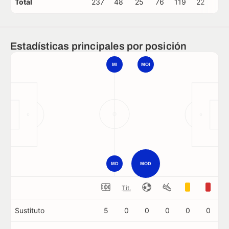
Total
237
48
25
76
119
22
0
Estadísticas principales por posición
MI
MOI
MD
MOD
Tit.
Sustituto
5
0
0
0
0
0