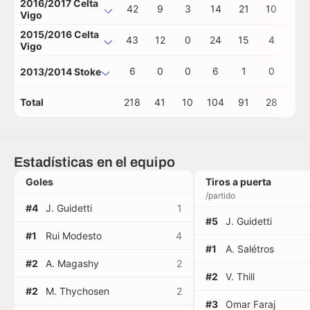
2016/2017 Celta
42
9
3
14
21
10
0
Vigo
2015/2016 Celta
43
12
0
24
15
4
0
Vigo
6
0
0
6
1
0
0
2013/2014 Stoke
Total
218
41
10
104
91
28
1
Estadísticas en el equipo
Goles
Tiros a puerta
/partido
#4
J. Guidetti
1
#5
J. Guidetti
#1
Rui Modesto
4
#1
A. Salétros
#2
A. Magashy
2
#2
V. Thill
#2
M. Thychosen
2
#3
Omar Faraj