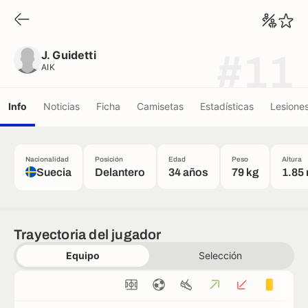
J. Guidetti
AIK
J. Guidetti
#11
AIK
Info
Noticias
Ficha
Camisetas
Estadísticas
Lesione
Nacionalidad
Posición
Edad
Peso
Altura
Suecia
Delantero
34 años
79 kg
1.85
Trayectoria del jugador
Equipo
Selección