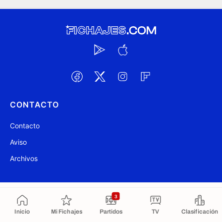
CONTACTO
Contacto
Aviso
Archivos
@ Fichajes.com 2007-2026
Actualizado a las 23:38
3
Inicio
Mi Fichajes
Partidos
TV
Clasificación
Copiado al portapapeles