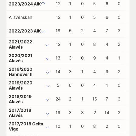
12
1
0
5
6
0
0
2023/2024 AIK
Allsvenskan
12
1
0
5
6
0
0
18
6
2
4
7
3
1
2022/2023 AIK
2021/2022
12
1
0
8
4
2
0
Alavés
2020/2021
13
3
0
9
4
1
0
Alavés
2019/2020
14
3
1
4
9
2
0
Hannover II
2019/2020
5
0
0
4
1
0
0
Alavés
2018/2019
24
2
1
16
7
3
0
Alavés
2017/2018
19
3
3
2
14
3
0
Alavés
2017/2018 Celta
10
1
0
8
2
0
0
Vigo