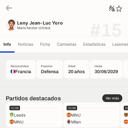
Leny Jean-Luc Yoro
Manchester United
Leny Jean-Luc Yoro
#15
Manchester United
Info
Noticias
Ficha
Camisetas
Estadísticas
Lesione
Nacionalidad
Posición
Edad
Hasta
Francia
Defensa
20 años
30/06/2029
Partidos destacados
Ver más
12/08
15/08
2
Leeds
MNU
MNU
Milan