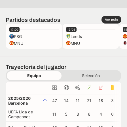
Partidos destacados
Ver más
17:00
12/08
1
PSG
Leeds
MNU
MNU
Trayectoria del jugador
Equipo
Selección
2025/2026
47
14
11
21
18
3
0
Barcelona
UEFA Liga de
11
5
3
6
4
0
0
Campeones