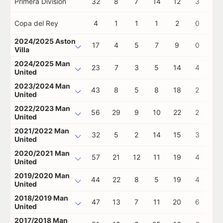
Primera División
32
8
7
14
12
3
0
Copa del Rey
4
1
1
1
2
0
0
2024/2025 Aston
17
4
5
7
9
0
0
Villa
2024/2025 Man
23
7
3
5
14
4
0
United
2023/2024 Man
43
8
5
8
18
2
1
United
2022/2023 Man
56
29
9
10
22
2
0
United
2021/2022 Man
32
5
2
14
15
3
0
United
2020/2021 Man
57
21
12
11
19
4
0
United
2019/2020 Man
44
22
8
5
19
4
0
United
2018/2019 Man
47
13
7
11
20
6
1
United
2017/2018 Man