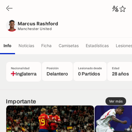
Marcus Rashford
Manchester United
Marcus Rashford
Manchester United
Info
Noticias
Ficha
Camisetas
Estadísticas
Lesione
Nacionalidad
Posición
Lesionado desde
Edad
Inglaterra
Delantero
0 Partidos
28 años
Importante
Ver más