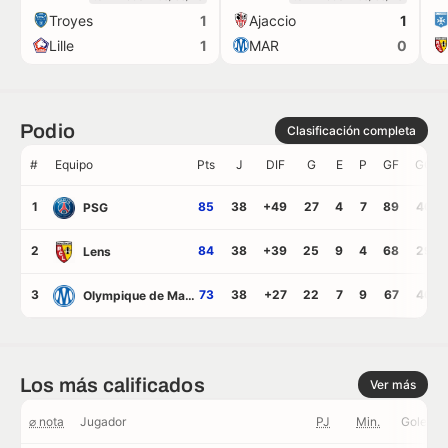
Troyes
Ajaccio
1
1
Camisetas
Lille
MAR
1
0
Podio
Clasificación completa
#
Equipo
Pts
J
DIF
G
E
P
GF
GC
1
85
38
+49
27
4
7
89
40
PSG
2
84
38
+39
25
9
4
68
29
Lens
3
73
38
+27
22
7
9
67
40
Olympique de Marsella
Los más calificados
Ver más
⌀ nota
Jugador
PJ
Min.
Goles