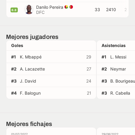
Danilo Pereira
33
2410
2
6.8
DFC
Mejores jugadores
Goles
Asistencias
#1
K. Mbappé
29
#1
L. Messi
#2
A. Lacazette
27
#2
Neymar
#3
J. David
24
#3
B. Bourigea
#4
F. Balogun
21
#3
R. Cabella
Mejores fichajes
01/07/2022
29/08/2022