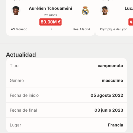
Aurélien Tchouaméni
Luc
22 años
80,00M €
4
AS Monaco
Real Madrid
Olympique de Lyon
Actualidad
Tipo
campeonato
Género
masculino
Fecha de inicio
05 agosto 2022
Fecha de final
03 junio 2023
Lugar
Francia