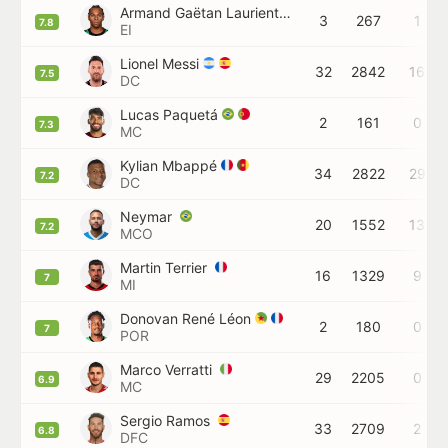
Armand Gaëtan Laurienté
3
267
1
7.8
EI
Lionel Messi
32
2842
16
7.5
DC
Lucas Paquetá
2
161
0
7.3
MC
Kylian Mbappé
34
2822
29
7.2
DC
Neymar
20
1552
13
7.2
MCO
Martin Terrier
16
1329
9
7
MI
Donovan René Léon
2
180
0
7
POR
Marco Verratti
29
2205
0
6.9
MC
Sergio Ramos
33
2709
2
6.8
DFC