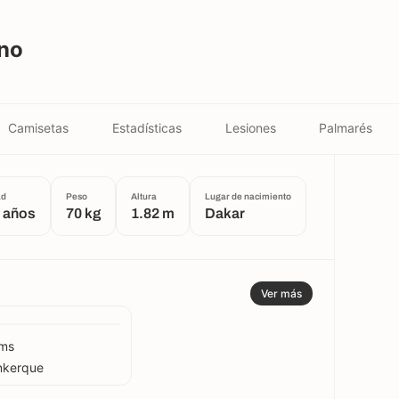
no
Camisetas
Estadísticas
Lesiones
Palmarés
ad
Peso
Altura
Lugar de nacimiento
 años
70 kg
1.82 m
Dakar
Ver más
ims
nkerque