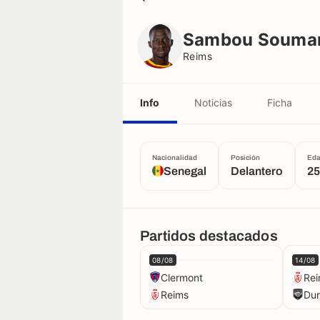
Sambou Soumano
Reims
Sambou Souma
Reims
Info
Noticias
Ficha
Nacionalidad
Posición
Ed
Senegal
Delantero
25
Partidos destacados
08/08
14/08
Clermont
Re
Reims
Du