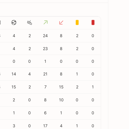
3
4
2
24
8
2
0
1
4
2
23
8
2
0
0
0
1
0
0
0
3
14
4
21
8
1
0
8
15
2
7
15
2
1
1
2
0
8
10
0
0
1
0
6
1
0
0
1
3
0
17
4
1
0