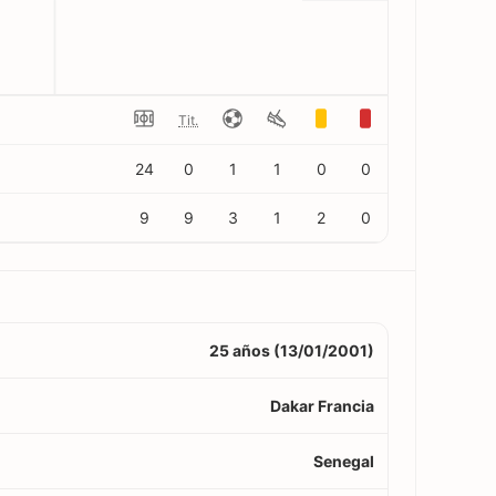
Tit.
24
0
1
1
0
0
9
9
3
1
2
0
25 años (13/01/2001)
Dakar Francia
Senegal