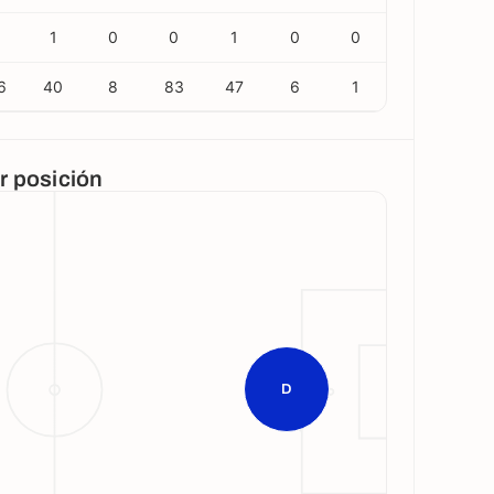
1
0
0
1
0
0
6
40
8
83
47
6
1
or posición
D