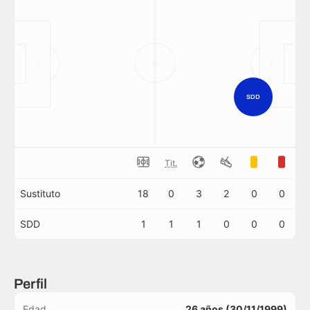
SDD
Tit.
Sustituto
18
0
3
2
0
0
SDD
1
1
1
0
0
0
Perfil
Edad
26 años (30/11/1999)