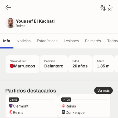
Youssef El Kachati
Reims
Youssef El Kachati
Reims
Info
Noticias
Estadísticas
Lesiones
Palmarés
Todos 
Nacionalidad
Posición
Edad
Altura
Marruecos
Delantero
26 años
1.85 m
Partidos destacados
Ver más
08/08
14/08
Clermont
Reims
Reims
Dunkerque