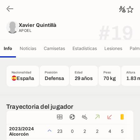
Xavier Quintillà
APOEL
Xavier Quintillà
#19
APOEL
Info
Noticias
Camisetas
Estadísticas
Lesiones
Palm
Nacionalidad
Posición
Edad
Peso
Altura
España
Defensa
29 años
70 kg
1.83 
Trayectoria del jugador
2023/2024
23
0
2
2
4
5
1
Alcorcón