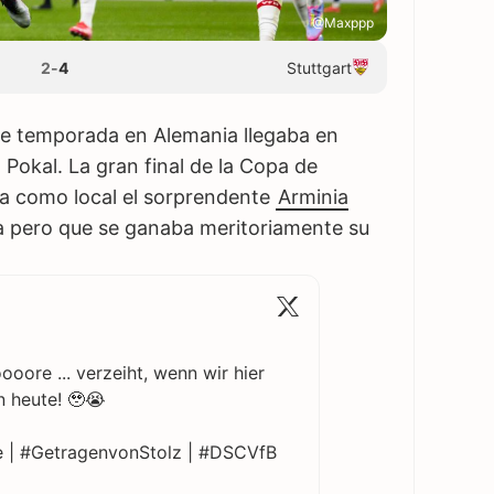
@Maxppp
2
-
4
Stuttgart
de temporada en Alemania llegaba en
B Pokal. La gran final de la Copa de
a como local el sorprendente
Arminia
ía pero que se ganaba meritoriamente su
oore ... verzeiht, wenn wir hier
 heute! 🥹😭
e | #GetragenvonStolz | #DSCVfB