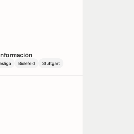
información
esliga
Bielefeld
Stuttgart