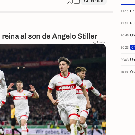
Comentar
Pr
22:16
Bu
21:31
 reina al son de Angelo Stiller
Un
20:46
1 min.
20:23
Of
Un
20:03
Os
19:19