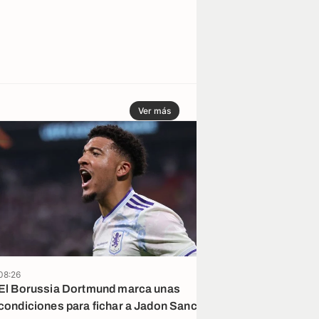
Ver más
08:26
06/08
El Borussia Dortmund marca unas
Moussa Diaby 
condiciones para fichar a Jadon Sancho