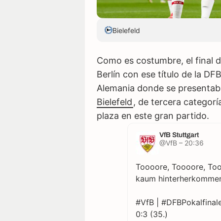
Bielefeld
Como es costumbre, el final 
Berlín con ese título de la DF
Alemania donde se presentab
Bielefeld
, de tercera categor
plaza en este gran partido.
VfB Stuttgart
@VfB – 20:36
Toooore, Toooore, Tooo
kaum hinterherkommen
#VfB | #DFBPokalfinal
0:3 (35.)