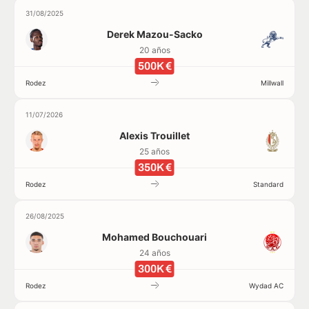
31/08/2025
Derek Mazou-Sacko
20 años
500K €
Rodez
Millwall
11/07/2026
Alexis Trouillet
25 años
350K €
Rodez
Standard
26/08/2025
Mohamed Bouchouari
24 años
300K €
Rodez
Wydad AC