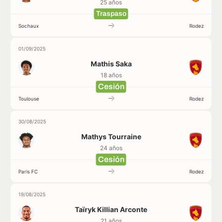
25 años
Traspaso
Sochaux
Rodez
01/09/2025
Mathis Saka
18 años
Cesión
Toulouse
Rodez
30/08/2025
Mathys Tourraine
24 años
Cesión
Paris FC
Rodez
19/08/2025
Taïryk Killian Arconte
21 años