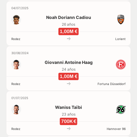
04/07/2025
Noah Doriann Cadiou
26 años
1,00M €
Rodez
Lorient
30/08/2024
Giovanni Antoine Haag
24 años
1,00M €
Rodez
Fortuna Düsseldorf
01/07/2025
Waniss Taïbi
23 años
700K €
Rodez
Hannover 96