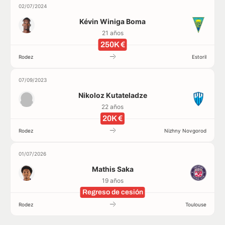
02/07/2024
Kévin Winiga Boma
21 años
250K €
Rodez
Estoril
07/09/2023
Nikoloz Kutateladze
22 años
20K €
Rodez
Nizhny Novgorod
01/07/2026
Mathis Saka
19 años
Regreso de cesión
Rodez
Toulouse